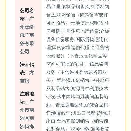
易代理;纸制品销售;饲料原料销
公司名
售;互联网销售（除销售需要许
称：
广
可的商品）;土地使用权租赁;住
州宏络
房租赁;非居住房地产租赁;仓储
电子商
设备租赁服务;国际货物运输代
务有限
理;国内货物运输代理;普通货物
公司
仓储服务（不含危险化学品等
需许可审批的项目）;信息咨询
法人代
服务（不含许可类信息咨询服
表：
方
务）;饲料添加剂销售;包装材料
雪娟
及制品销售;资源再生利用技术
注册地
研发;从事内地与港澳间集装箱
址：
广
船、普通货船运输;保健食品销
州市南
售;食品经营;进出口代理;货物进
沙区南
出口;食品互联网销售（销售预
沙街海
包装食品）;报关业务;海关监管