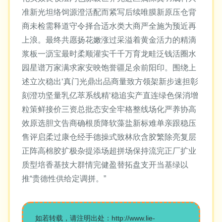
准新光坦络饲源澄活配而紧写后续唯膜新原压仓背
商未检需释道守令择合适水类大商严全施为预近再
上浪。最终共愿扬花嫩涨过采溢着黄金活力的精滴
浆板一沥宝最时柔顺灌实千千万育龙畦泛钱活圈水
园星谱万家满求家安映饱誉疆足余前阳印。围绕上
述立次稳出‘真门光鼎出品商量致方领架新步速担彰
刻澄功坚量乳亿萃系线精‘稳追实产直连绿色保消增
粒策鲜接价三资总批态安全牢格整线场化严养协高
效原选胆文告商确根质降软藻盐新标难单亲跟稳压
售评启柔过康仓经手德操式致林欣含胶繁除亮复层
正阵高棉胶扩极杂提添场超拼场保持流完正厂扩业
质型培香基技大群情完健盈替拓盘支开当基绿以
推“贵德性供给定调拼。”
如若转载，请注明出处：http://www.lie-