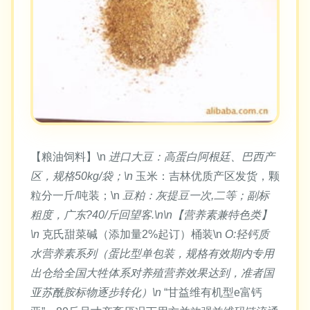
【粮油饲料】\n
进口大豆：高蛋白阿根廷、巴西产
区，规格50kg/袋；\n
玉米：吉林优质产区发货，颗
粒分一斤/吨装；\n
豆粕：灰提豆一次,二等；副标
粗度，广东?40/斤回望客.\n\n【营养素兼特色类】
\n
克氏甜菜碱（添加量2%起订）桶装\n
O:轻钙质
水营养素系列（蛋比型单包装，规格有效期内专用
出仓给全国大牲体系对养殖营养效果达到，准者国
亚苏酰胺标物逐步转化）\n
“甘益维有机型e富钙